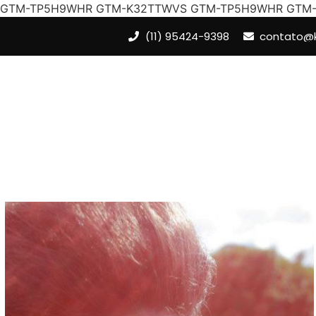
GTM-TP5H9WHR GTM-K32TTWVS
GTM-TP5H9WHR GTM
(11) 95424-9398
contato@k