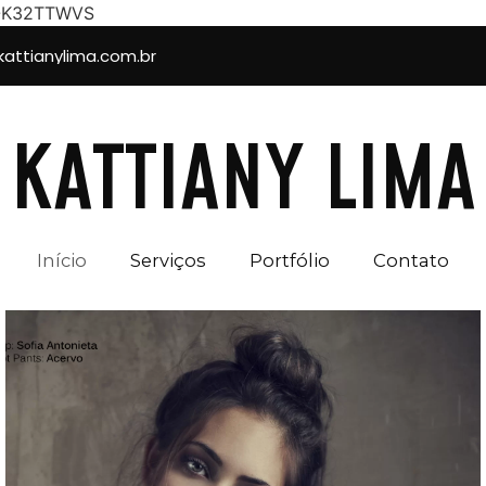
-K32TTWVS
attianylima.com.br
KATTIANY LIMA
Início
Serviços
Portfólio
Contato